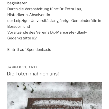
begleiteten.
Durch die Veranstaltung führt Dr. Petra Lau,
Historikerin, Absolventin
der Leipziger Universität, langjährige Gemeinderätin in
Borsdorf und
Vorsitzende des Vereins Dr.-Margarete- Blank-
Gedenkstätte e.V.
Eintritt auf Spendenbasis
VERÖFFENTLICHT
JANUAR 12, 2021
AM
Die Toten mahnen uns!