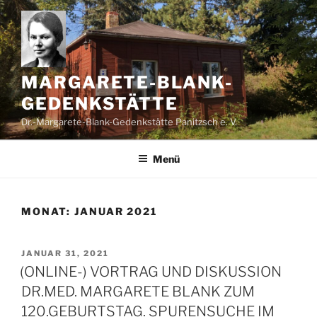
Zum
Inhalt
springen
MARGARETE-BLANK-
GEDENKSTÄTTE
Dr.-Margarete-Blank-Gedenkstätte Panitzsch e. V.
Menü
MONAT:
JANUAR 2021
VERÖFFENTLICHT
JANUAR 31, 2021
AM
(ONLINE-) VORTRAG UND DISKUSSION
DR.MED. MARGARETE BLANK ZUM
120.GEBURTSTAG. SPURENSUCHE IM